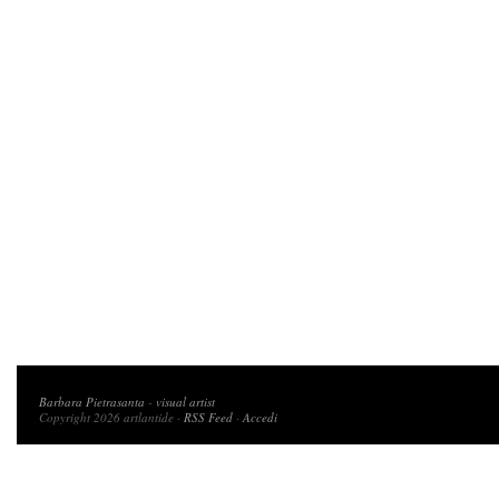
Copyright 2026 artlantide
Barbara Pietrasanta
-
visual artist
Copyright 2026 artlantide ·
RSS Feed
·
Accedi