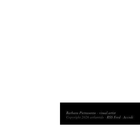
Copyright 2026 artlantide
Barbara Pietrasanta
-
visual artist
Copyright 2026 artlantide ·
RSS Feed
·
Accedi