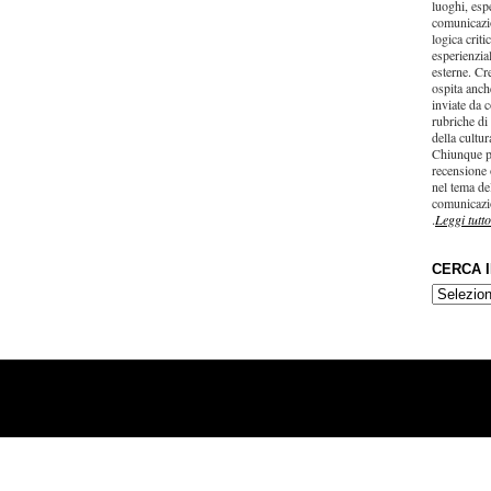
luoghi, esp
comunicazi
logica criti
esperienzial
esterne. Cr
ospita anche
inviate da c
rubriche di
della cultu
Chiunque p
recensione 
nel tema del
comunicazi
.
Leggi tutto
CERCA 
CERCA
IN…