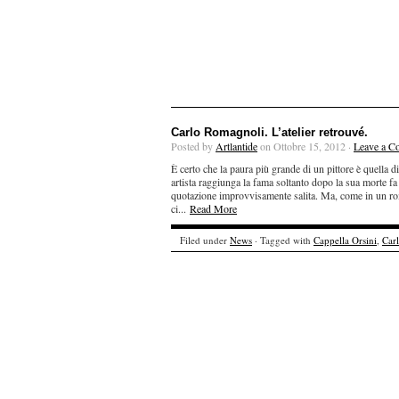
Carlo Romagnoli. L’atelier retrouvé.
Posted by
Artlantide
on Ottobre 15, 2012 ·
Leave a C
È certo che la paura più grande di un pittore è quella di
artista raggiunga la fama soltanto dopo la sua morte fa
quotazione improvvisamente salita. Ma, come in un rom
ci...
Read More
Filed under
News
· Tagged with
Cappella Orsini
,
Car