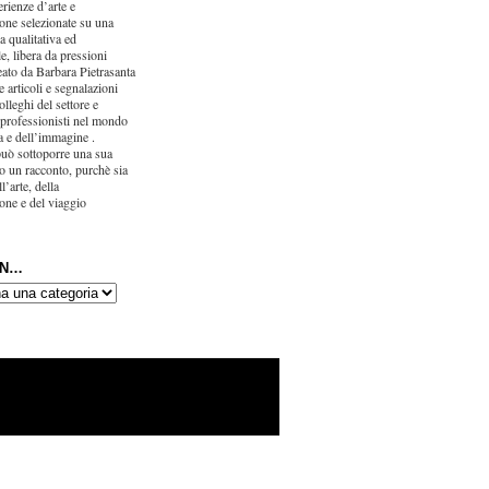
erienze d’arte e
one selezionate su una
ca qualitativa ed
e, libera da pressioni
eato da Barbara Pietrasanta
 articoli e segnalazioni
olleghi del settore e
 professionisti nel mondo
ra e dell’immagine .
uò sottoporre una sua
o un racconto, purchè sia
l’arte, della
one e del viaggio
IN…