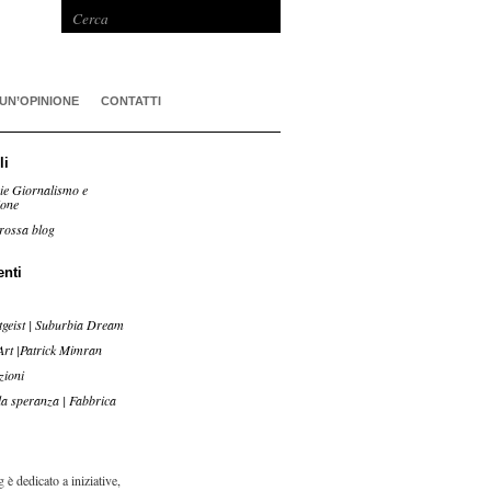
 UN’OPINIONE
CONTATTI
li
ie Giornalismo e
ione
rossa blog
enti
tgeist | Suburbia Dream
Art |Patrick Mimran
zioni
lla speranza | Fabbrica
 è dedicato a iniziative,