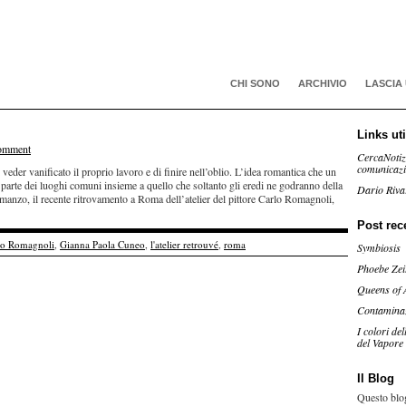
CHI SONO
ARCHIVIO
LASCIA
Links uti
omment
CercaNotiz
comunicaz
 veder vanificato il proprio lavoro e di finire nell’oblio. L’idea romantica che un
 parte dei luoghi comuni insieme a quello che soltanto gli eredi ne godranno della
Dario Riva
anzo, il recente ritrovamento a Roma dell’atelier del pittore Carlo Romagnoli,
Post rec
lo Romagnoli
,
Gianna Paola Cuneo
,
l'atelier retrouvé
,
roma
Symbiosis
Phoebe Zei
Queens of 
Contamina
I colori de
del Vapore
Il Blog
Questo blog