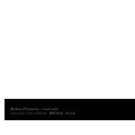
Copyright 2026 artlantide
Barbara Pietrasanta
-
visual artist
Copyright 2026 artlantide ·
RSS Feed
·
Accedi