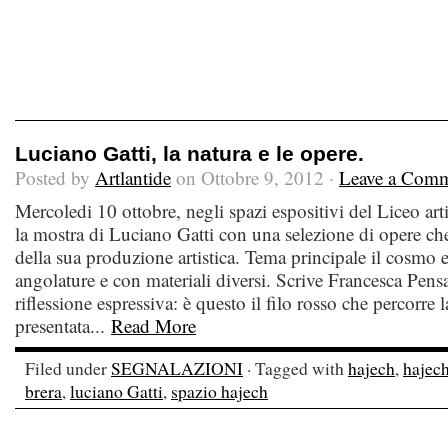
Luciano Gatti, la natura e le opere.
Posted by
Artlantide
on Ottobre 9, 2012 ·
Leave a Com
Mercoledi 10 ottobre, negli spazi espositivi del Liceo arti
la mostra di Luciano Gatti con una selezione di opere ch
della sua produzione artistica. Tema principale il cosmo e
angolature e con materiali diversi. Scrive Francesca Pensa
riflessione espressiva: è questo il filo rosso che percorre 
presentata...
Read More
Filed under
SEGNALAZIONI
· Tagged with
hajech
,
hajec
brera
,
luciano Gatti
,
spazio hajech