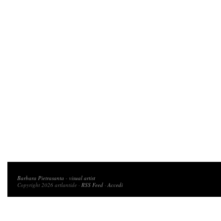
Copyright 2026 artlantide
Barbara Pietrasanta
-
visual artist
Copyright 2026 artlantide ·
RSS Feed
·
Accedi