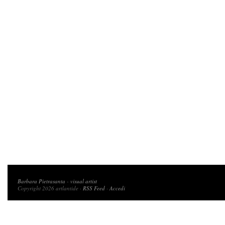
Copyright 2026 artlantide
Barbara Pietrasanta
-
visual artist
Copyright 2026 artlantide ·
RSS Feed
·
Accedi