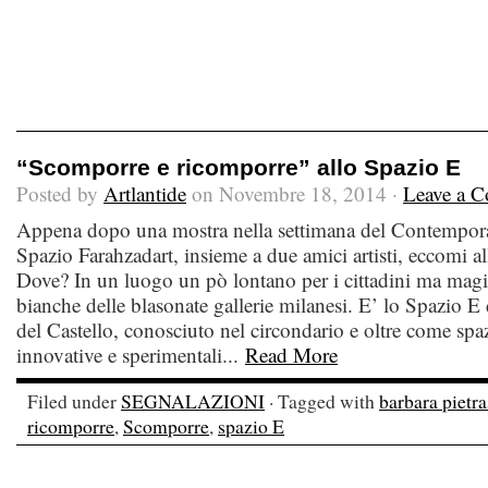
“Scomporre e ricomporre” allo Spazio E
Posted by
Artlantide
on Novembre 18, 2014 ·
Leave a 
Appena dopo una mostra nella settimana del Contempora
Spazio Farahzadart, insieme a due amici artisti, eccomi a
Dove? In un luogo un pò lontano per i cittadini ma magico
bianche delle blasonate gallerie milanesi. E’ lo Spazio 
del Castello, conosciuto nel circondario e oltre come spaz
innovative e sperimentali...
Read More
Filed under
SEGNALAZIONI
· Tagged with
barbara pietr
ricomporre
,
Scomporre
,
spazio E