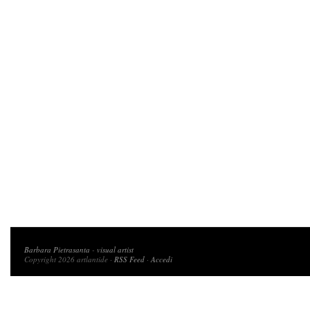
Copyright 2026 artlantide
Barbara Pietrasanta
-
visual artist
Copyright 2026 artlantide ·
RSS Feed
·
Accedi