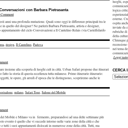
luoghi, esp
comunicazi
 Conversazioni con Barbara Pietrasanta
logica criti
a Comment
esperienzial
esterne. Cr
uesti anni una profonda mutazione. Quali sono oggi le differenze principali tra le
ospita anche
ta e in quello del designer? Ne parlerà Barbara Pietrasanta, artista e designer,
inviate da c
 appuntamento del ciclo Conversazioni a Il Cantelino Relais (via Castelfidardo
rubriche di
della cultu
Chiunque p
recensione 
anta
,
design
,
Il Cantelino
,
Padova
nel tema del
comunicazi
.
Leggi tutto
mment
re insieme alla scoperta di luoghi cult in città. Urban Safari propone due itinerari
CERCA 
 fatto la storia di questa eccellenza tutta milanese. Primo itinerario itinerario:
CERCA
ggetti, le opere, gli arredi d’epoca che le distinguono, scopriremo anche le
IN…
uorisalone
,
milano
,
Safari Tour
,
Salone del Mobile
mment
e del Mobile e Milano va in fermento, preparandosi ad una delle settimane più
to evento è quello che vi succede intorno nelle varie zone della città e che
 e tutti i suoi appuntamenti dislocati in numerose zone della città. Tutti, ma