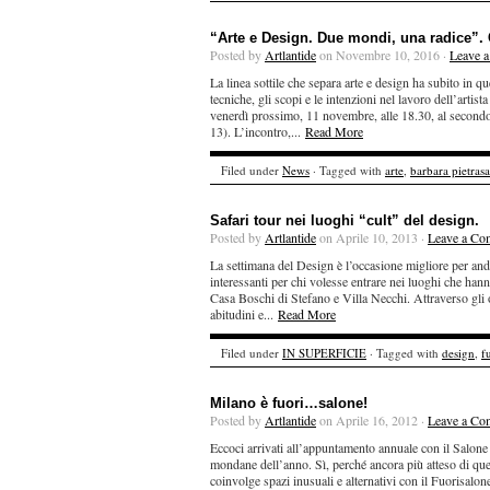
“Arte e Design. Due mondi, una radice”.
Posted by
Artlantide
on Novembre 10, 2016 ·
Leave 
La linea sottile che separa arte e design ha subito in q
tecniche, gli scopi e le intenzioni nel lavoro dell’artis
venerdì prossimo, 11 novembre, alle 18.30, al secondo
13). L’incontro,...
Read More
Filed under
News
· Tagged with
arte
,
barbara pietras
Safari tour nei luoghi “cult” del design.
Posted by
Artlantide
on Aprile 10, 2013 ·
Leave a Co
La settimana del Design è l’occasione migliore per anda
interessanti per chi volesse entrare nei luoghi che hanno
Casa Boschi di Stefano e Villa Necchi. Attraverso gli o
abitudini e...
Read More
Filed under
IN SUPERFICIE
· Tagged with
design
,
f
Milano è fuori…salone!
Posted by
Artlantide
on Aprile 16, 2012 ·
Leave a Co
Eccoci arrivati all’appuntamento annuale con il Salon
mondane dell’anno. Sì, perché ancora più atteso di ques
coinvolge spazi inusuali e alternativi con il Fuorisalone