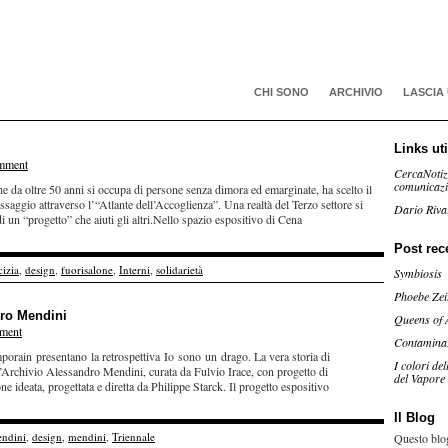
CHI SONO
ARCHIVIO
LASCIA
Links uti
mment
CercaNotiz
comunicaz
e da oltre 50 anni si occupa di persone senza dimora ed emarginate, ha scelto il
saggio attraverso l’“Atlante dell’Accoglienza”. Una realtà del Terzo settore si
Dario Riva
un “progetto” che aiuti gli altri.Nello spazio espositivo di Cena
Post rec
izia
,
design
,
fuorisalone
,
Interni
,
solidarietà
Symbiosis
Phoebe Zei
dro Mendini
Queens of 
ment
Contamina
porain presentano la retrospettiva Io sono un drago. La vera storia di
I colori de
l’Archivio Alessandro Mendini, curata da Fulvio Irace, con progetto di
del Vapore
ne ideata, progettata e diretta da Philippe Starck. Il progetto espositivo
Il Blog
endini
,
design
,
mendini
,
Triennale
Questo blog