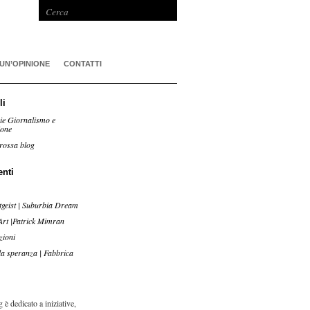
 UN’OPINIONE
CONTATTI
li
ie Giornalismo e
ione
rossa blog
enti
tgeist | Suburbia Dream
Art |Patrick Mimran
zioni
lla speranza | Fabbrica
 è dedicato a iniziative,