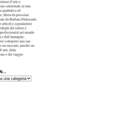
erienze d’arte e
one selezionate su una
ca qualitativa ed
e, libera da pressioni
eato da Barbara Pietrasanta
 articoli e segnalazioni
olleghi del settore e
 professionisti nel mondo
ra e dell’immagine .
uò sottoporre una sua
o un racconto, purchè sia
l’arte, della
one e del viaggio
IN…