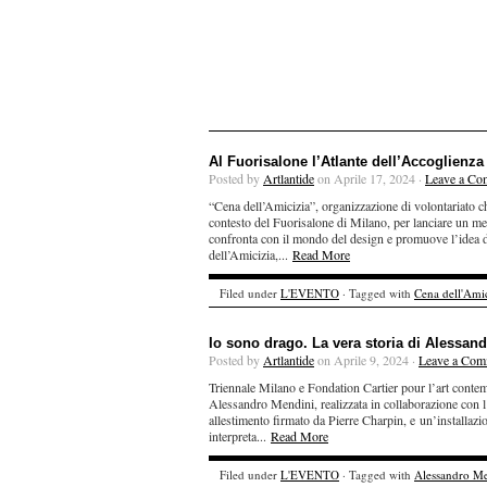
Al Fuorisalone l’Atlante dell’Accoglienza
Posted by
Artlantide
on Aprile 17, 2024 ·
Leave a Co
“Cena dell’Amicizia”, organizzazione di volontariato ch
contesto del Fuorisalone di Milano, per lanciare un mes
confronta con il mondo del design e promuove l’idea di 
dell’Amicizia,...
Read More
Filed under
L'EVENTO
· Tagged with
Cena dell'Amic
Io sono drago. La vera storia di Alessan
Posted by
Artlantide
on Aprile 9, 2024 ·
Leave a Com
Triennale Milano e Fondation Cartier pour l’art contem
Alessandro Mendini, realizzata in collaborazione con 
allestimento firmato da Pierre Charpin, e un’installazio
interpreta...
Read More
Filed under
L'EVENTO
· Tagged with
Alessandro M