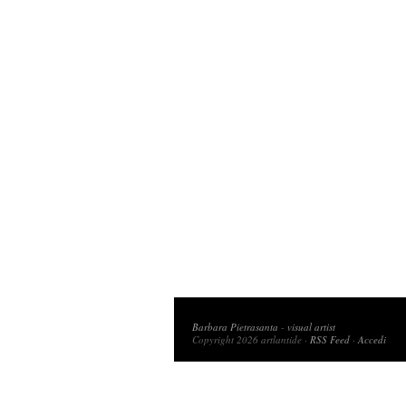
Copyright 2026 artlantide
Barbara Pietrasanta
-
visual artist
Copyright 2026 artlantide ·
RSS Feed
·
Accedi