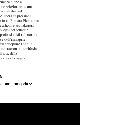
erienze d’arte e
one selezionate su una
ca qualitativa ed
e, libera da pressioni
eato da Barbara Pietrasanta
 articoli e segnalazioni
olleghi del settore e
 professionisti nel mondo
ra e dell’immagine .
uò sottoporre una sua
o un racconto, purchè sia
l’arte, della
one e del viaggio
IN…