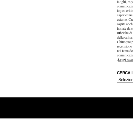
luoghi, esp
comunicazi
logica criti
esperienzial
esterne. Cr
ospita anche
inviate da c
rubriche di
della cultu
Chiunque p
recensione 
nel tema del
comunicazi
.
Leggi tutto
CERCA 
CERCA
IN…