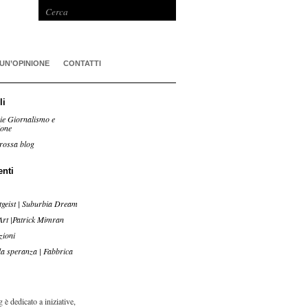
 UN’OPINIONE
CONTATTI
li
ie Giornalismo e
ione
rossa blog
enti
tgeist | Suburbia Dream
Art |Patrick Mimran
zioni
lla speranza | Fabbrica
 è dedicato a iniziative,