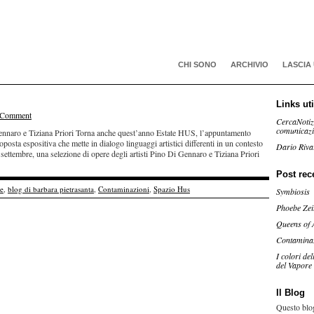
CHI SONO
ARCHIVIO
LASCIA
Links uti
 Comment
CercaNotiz
comunicaz
naro e Tiziana Priori Torna anche quest’anno Estate HUS, l’appuntamento
sta espositiva che mette in dialogo linguaggi artistici differenti in un contesto
Dario Riva
settembre, una selezione di opere degli artisti Pino Di Gennaro e Tiziana Priori
Post rec
de
,
blog di barbara pietrasanta
,
Contaminazioni
,
Spazio Hus
Symbiosis
Phoebe Zei
Queens of 
Contamina
I colori de
del Vapore
Il Blog
Questo blog