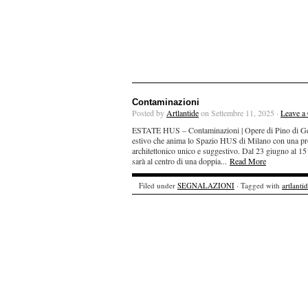
Contaminazioni
Posted by
Artlantide
on Settembre 11, 2025 ·
Leave a
ESTATE HUS – Contaminazioni | Opere di Pino di Gen
estivo che anima lo Spazio HUS di Milano con una propo
architettonico unico e suggestivo. Dal 23 giugno al 15 
sarà al centro di una doppia...
Read More
Filed under
SEGNALAZIONI
· Tagged with
artlanti