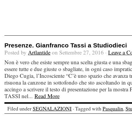
Presenze. Gianfranco Tassi a Studiodieci
Posted by
Artlantide
on Settembre 27, 2016 ·
Leave a 
Non è vero che esiste sempre una scelta giusta e una sba
essere tutte e due giuste o sbagliate, in ogni caso impra
Diego Cugia, l’Incosciente “C’è uno spazio che avanza tra
risuona la canzone in sottofondo che sto ascoltando in
accingo a scrivere il testo di presentazione per la mos
TASSI nel...
Read More
Filed under
SEGNALAZIONI
· Tagged with
Pasqualin
,
St