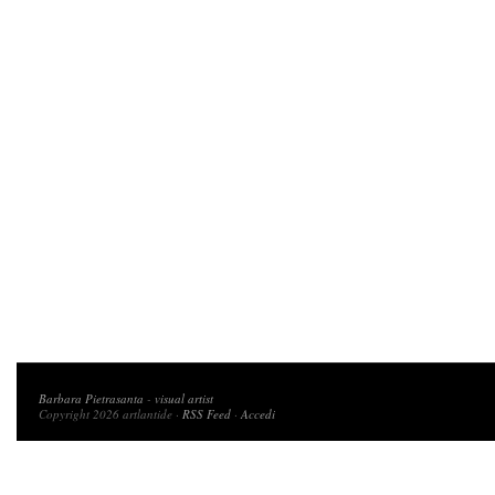
Copyright 2026 artlantide
Barbara Pietrasanta
-
visual artist
Copyright 2026 artlantide ·
RSS Feed
·
Accedi