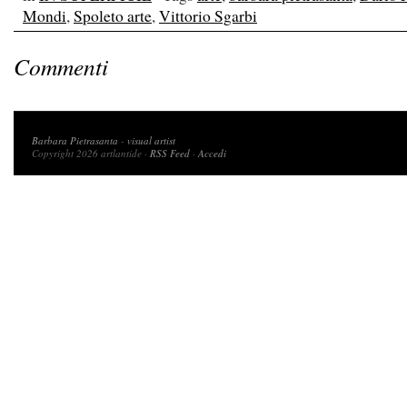
Mondi
,
Spoleto arte
,
Vittorio Sgarbi
Commenti
Copyright 2026 artlantide
Barbara Pietrasanta
-
visual artist
Copyright 2026 artlantide ·
RSS Feed
·
Accedi