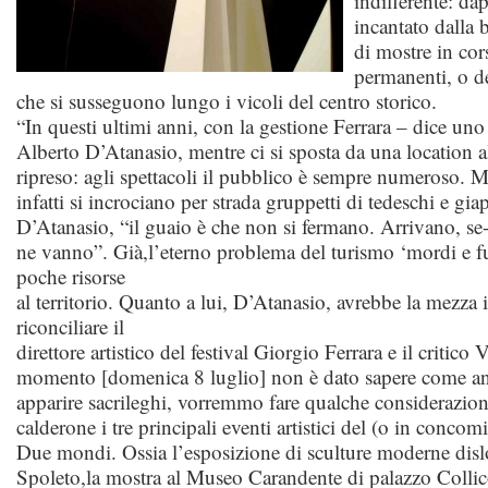
indifferente: da
incantato dalla be
di mostre in co
permanenti, o de
che si susseguono lungo i vicoli del centro storico.
“In questi ultimi anni, con la gestione Ferrara – dice uno
Alberto D’Atanasio, mentre ci si sposta da una location all’
ripreso: agli spettacoli il pubblico è sempre numeroso.
infatti si incrociano per strada gruppetti di tedeschi e g
D’Atanasio, “il guaio è che non si fermano. Arrivano, se
ne vanno”. Già,l’eterno problema del turismo ‘mordi e f
poche risorse
al territorio. Quanto a lui, D’Atanasio, avrebbe la mezza 
riconciliare il
direttore artistico del festival Giorgio Ferrara e il critico
momento [domenica 8 luglio] non è dato sapere come andr
apparire sacrileghi, vorremmo fare qualche considerazio
calderone i tre principali eventi artistici del (o in concom
Due mondi. Ossia l’esposizione di sculture moderne dislo
Spoleto,la mostra al Museo Carandente di palazzo Collico