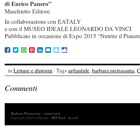
di Enrico Panero”
Maschietto Editore.
In collaborazione con EATALY
e con il MUSEO IDEALE LEONARDO DA VINCI
Pubblicato in occasione di Expo 2015 “Nutrire il Pianet
in
Letture e dintorni
· Tags
artlantide
,
barbara pietrasanta
,
C
Commenti
Copyright 2026 artlantide
Barbara Pietrasanta
-
visual artist
Copyright 2026 artlantide ·
RSS Feed
·
Accedi