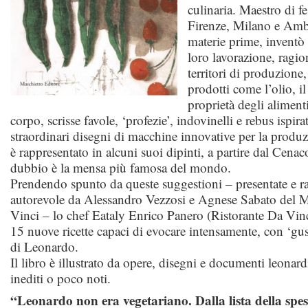
culinaria. Maestro di fe
Firenze, Milano e Amb
materie prime, inventò 
loro lavorazione, ragion
territori di produzione,
prodotti come l’olio, il
proprietà degli alimenti
corpo, scrisse favole, ‘profezie’, indovinelli e rebus ispira
straordinari disegni di macchine innovative per la produ
è rappresentato in alcuni suoi dipinti, a partire dal Cena
dubbio è la mensa più famosa del mondo.
Prendendo spunto da queste suggestioni – presentate e r
autorevole da Alessandro Vezzosi e Agnese Sabato del 
Vinci – lo chef Eataly Enrico Panero (Ristorante Da Vinc
15 nuove ricette capaci di evocare intensamente, con ‘gus
di Leonardo.
Il libro è illustrato da opere, disegni e documenti leonard
inediti o poco noti.
“Leonardo non era vegetariano. Dalla lista della spes