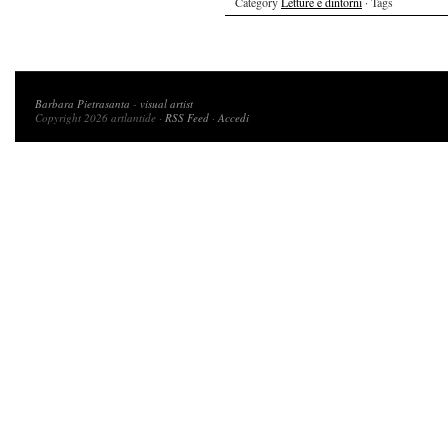
Category
Letture e dintorni
· Tags
Copyright 2026 artlantide
Barbara Pietrasanta
-
visual artist
Copyright 2026 artlantide ·
RSS Feed
·
Accedi