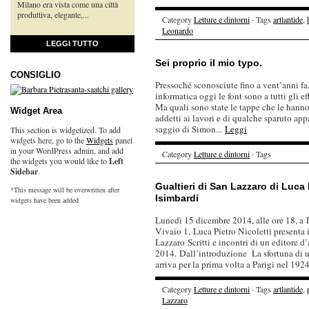
Milano era vista come una città
produttiva, elegante,...
Category
Letture e dintorni
· Tags
artlantide
,
Leonardo
LEGGI TUTTO
Sei proprio il mio typo.
CONSIGLIO
Pressoché sconosciute fino a vent’anni fa
informatica oggi le font sono a tutti gli e
Ma quali sono state le tappe che le hanno p
Widget Area
addetti ai lavori e di qualche sparuto app
saggio di Simon...
Leggi
This section is widgetized. To add
widgets here, go to the
Widgets
panel
in your WordPress admin, and add
Category
Letture e dintorni
· Tags
the widgets you would like to
Left
Sidebar
.
Gualtieri di San Lazzaro di Luca 
*This message will be overwritten after
Isimbardi
widgets have been added
Lunedì 15 dicembre 2014, alle ore 18, a 
Vivaio 1, Luca Pietro Nicoletti presenta 
Lazzaro Scritti e incontri di un editore d’
2014. Dall’introduzione La sfortuna di
arriva per la prima volta a Parigi nel 1924,
Category
Letture e dintorni
· Tags
artlantide
,
Lazzaro