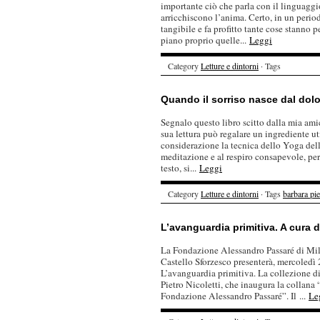
importante ciò che parla con il linguaggio
arricchiscono l’anima. Certo, in un period
tangibile e fa profitto tante cose stanno
piano proprio quelle...
Leggi
Category
Letture e dintorni
· Tags
Quando il sorriso nasce dal dolor
Segnalo questo libro scitto dalla mia amic
sua lettura può regalare un ingrediente uti
considerazione la tecnica dello Yoga del
meditazione e al respiro consapevole, per g
testo, si...
Leggi
Category
Letture e dintorni
· Tags
barbara pie
L’avanguardia primitiva. A cura d
La Fondazione Alessandro Passaré di Mila
Castello Sforzesco presenterà, mercoledì 
L’avanguardia primitiva. La collezione d
Pietro Nicoletti, che inaugura la collana
Fondazione Alessandro Passaré”. Il ...
Le