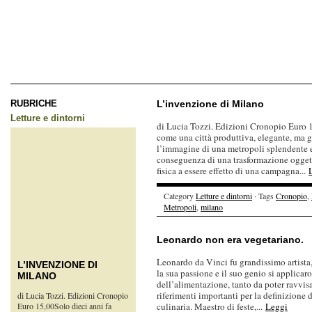
RUBRICHE
L’invenzione di Milano
Letture e dintorni
di Lucia Tozzi. Edizioni Cronopio Euro 1
come una città produttiva, elegante, ma g
l’immagine di una metropoli splendente e 
conseguenza di una trasformazione oggett
fisica a essere effetto di una campagna...
Category
Letture e dintorni
· Tags
Cronopio
,
Metropoli
,
milano
Leonardo non era vegetariano.
Leonardo da Vinci fu grandissimo artista,
L’INVENZIONE DI
la sua passione e il suo genio si applicar
MILANO
dell’alimentazione, tanto da poter ravvisa
riferimenti importanti per la definizione
di Lucia Tozzi. Edizioni Cronopio
Euro 15,00Solo dieci anni fa
culinaria. Maestro di feste,...
Leggi