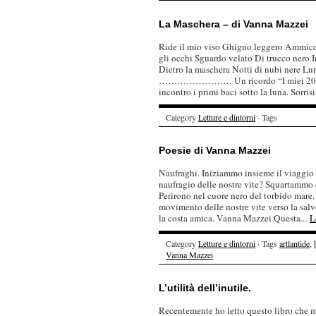
La Maschera – di Vanna Mazzei
Ride il mio viso Ghigno leggero Am
gli occhi Sguardo velato Di trucco n
Dietro la maschera Notti di nubi nere Lun
…………………… Un ricordo “I miei 20 anni 
incontro i primi baci sotto la luna. Sorrisi
Category
Letture e dintorni
· Tags
Poesie di Vanna Mazzei
Naufraghi. Iniziammo insieme il viaggio
naufragio delle nostre vite? Squartammo 
Perirono nel cuore nero del torbido mare. E
movimento delle nostre vite verso la sa
la costa amica. Vanna Mazzei Questa...
L
Category
Letture e dintorni
· Tags
artlantide
,
Vanna Mazzei
L’utilità dell’inutile.
Recentemente ho letto questo libro che mi 