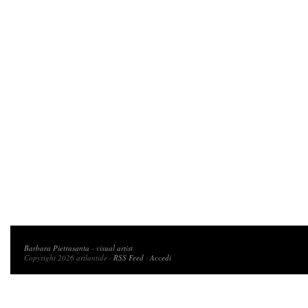
Copyright 2026 artlantide
Barbara Pietrasanta
-
visual artist
Copyright 2026 artlantide ·
RSS Feed
·
Accedi