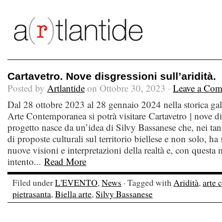
Cartavetro. Nove disgressioni sull’aridità.
Posted by
Artlantide
on Ottobre 30, 2023 ·
Leave a Co
Dal 28 ottobre 2023 al 28 gennaio 2024 nella storica ga
Arte Contemporanea si potrà visitare Cartavetro | nove dig
progetto nasce da un’idea di Silvy Bassanese che, nei tant
di proposte culturali sul territorio biellese e non solo, 
nuove visioni e interpretazioni della realtà e, con questa 
intento...
Read More
Filed under
L'EVENTO
,
News
· Tagged with
Aridità
,
arte
pietrasanta
,
Biella arte
,
Silvy Bassanese