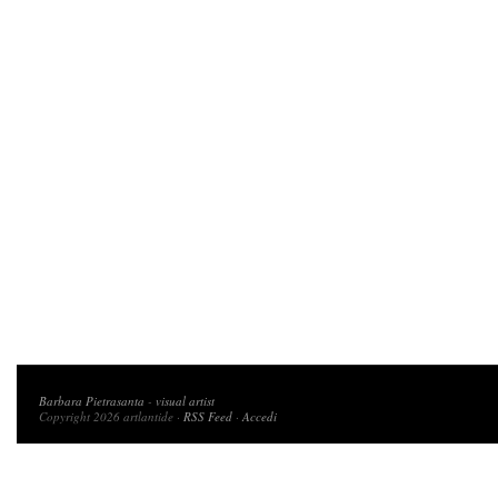
Copyright 2026 artlantide
Barbara Pietrasanta
-
visual artist
Copyright 2026 artlantide ·
RSS Feed
·
Accedi