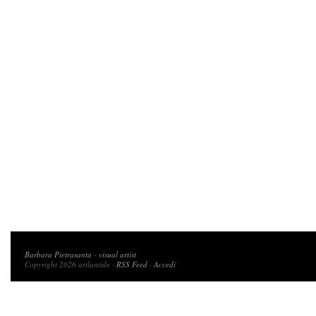
Copyright 2026 artlantide
Barbara Pietrasanta
-
visual artist
Copyright 2026 artlantide ·
RSS Feed
·
Accedi