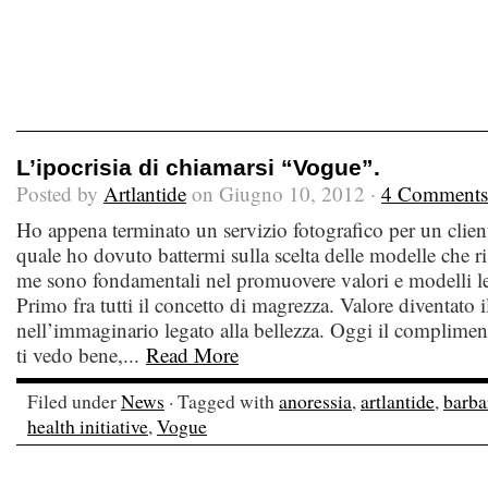
L’ipocrisia di chiamarsi “Vogue”.
Posted by
Artlantide
on Giugno 10, 2012 ·
4 Comments
Ho appena terminato un servizio fotografico per un client
quale ho dovuto battermi sulla scelta delle modelle che ris
me sono fondamentali nel promuovere valori e modelli leg
Primo fra tutti il concetto di magrezza. Valore diventato
nell’immaginario legato alla bellezza. Oggi il complimen
ti vedo bene,...
Read More
Filed under
News
· Tagged with
anoressia
,
artlantide
,
barba
health initiative
,
Vogue