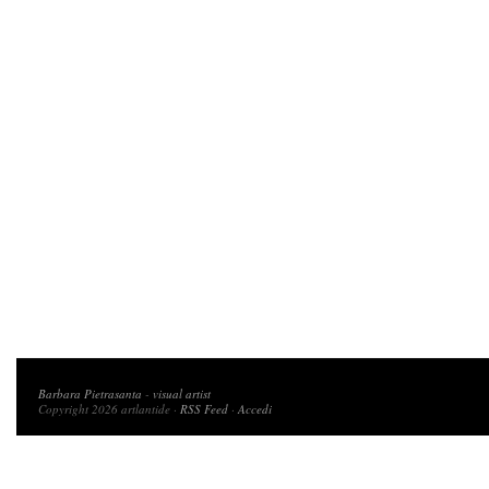
Copyright 2026 artlantide
Barbara Pietrasanta
-
visual artist
Copyright 2026 artlantide ·
RSS Feed
·
Accedi