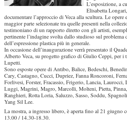
L’esposizione, a cu
Elisabetta Longari
documentare l’approccio di Veca alla scultura. Le opere e
maggior parte selezionate tra quelle presenti nella collez
testimoniano di un rapporto diretto con gli artisti, esem
pertinente l’indagine svolta dallo studioso sul problema d
dell’espressione plastica più in generale.
In occasione dell’inaugurazione verrà presentato il Quader
Alberto Veca, su progetto grafico di Giulio Ceppi, per i 
Lupetti.
Sono esposte opere di Antibo, Balice, Bedeschi, Benedin
Cary, Castagno, Cucci, Dupriez, Fanna Roncoroni, Ferna
Forlivesi, Forster, Fracassio, Frigerio, Lancia, Laurocci,
Luggi, Magrini, Magro, Marcolli, Molteni, Pietta, Pinna, 
Ranghieri, Rotta Loria, Saluzzo, Sasso, Soddu, Spagnol
Yang Sil Lee.
La mostra, a ingresso libero, è aperta fino al 21 giugno c
13.00 / 14.30-18.30.