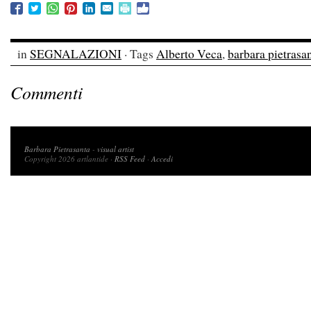
in
SEGNALAZIONI
· Tags
Alberto Veca
,
barbara pietrasa
Commenti
Copyright 2026 artlantide
Barbara Pietrasanta
-
visual artist
Copyright 2026 artlantide ·
RSS Feed
·
Accedi