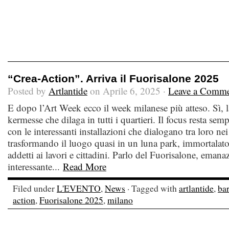
“Crea-Action”. Arriva il Fuorisalone 2025
Posted by
Artlantide
on Aprile 6, 2025 ·
Leave a Comm
E dopo l’Art Week ecco il week milanese più atteso. Sì, la
kermesse che dilaga in tutti i quartieri. Il focus resta se
con le interessanti installazioni che dialogano tra loro nei 
trasformando il luogo quasi in un luna park, immortalato 
addetti ai lavori e cittadini. Parlo del Fuorisalone, eman
interessante...
Read More
Filed under
L'EVENTO
,
News
· Tagged with
artlantide
,
bar
action
,
Fuorisalone 2025
,
milano